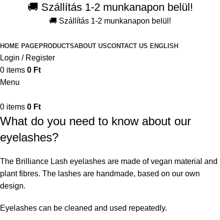
🚚 Szállítás 1-2 munkanapon belül!
🚚 Szállítás 1-2 munkanapon belül!
HOME PAGE
PRODUCTS
ABOUT US
CONTACT US
ENGLISH
Login / Register
0
items
0
Ft
Menu
0
items
0
Ft
What do you need to know about our
eyelashes?
The Brilliance Lash eyelashes are made of vegan material and
plant fibres. The lashes are handmade, based on our own
design.
Eyelashes can be cleaned and used repeatedly.