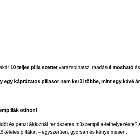
 akár
10 teljes pilla szettet
varázsolhatsz, ráadásul
mosható
é
gy egy káprázatos pillasor nem kerül többe, mint egy kávé ár
empillák otthon!
időt és pénzt áldoznál rendszeres műszempilla-felhelyezésre? A
 tökéletes pillákat – egyszerűen, gyorsan és kényelmesen.