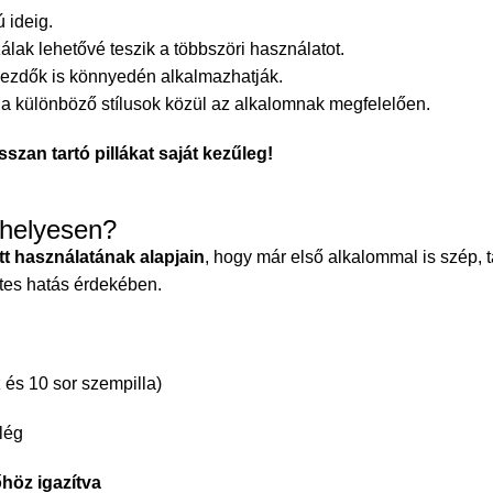
 ideig.
ak lehetővé teszik a többszöri használatot.
 kezdők is könnyedén alkalmazhatják.
a különböző stílusok közül az alkalomnak megfelelően.
szan tartó pillákat saját kezűleg!
 helyesen?
tt használatának alapjain
, hogy már első alkalommal is szép,
tes hatás érdekében.
z és 10 sor szempilla)
lég
őhöz igazítva