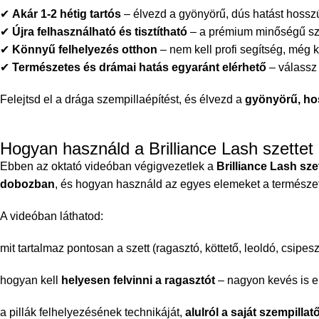
✔
Akár 1-2 hétig tartós
– élvezd a gyönyörű, dús hatást hosszú
✔
Újra felhasználható és tisztítható
– a prémium minőségű szál
✔
Könnyű felhelyezés otthon
– nem kell profi segítség, még
✔
Természetes és drámai hatás egyaránt elérhető
– válassz 
Felejtsd el a drága szempillaépítést, és élvezd a
gyönyörű, hos
Hogyan használd a Brilliance Lash szettet
Ebben az oktató videóban végigvezetlek a
Brilliance Lash sze
dobozban
, és hogyan használd az egyes elemeket a természe
A videóban láthatod:
mit tartalmaz pontosan a szett (ragasztó, köttető, leoldó, csipes
hogyan kell
helyesen felvinni a ragasztót
– nagyon kevés is e
a pillák felhelyezésének technikáját,
alulról a saját szempillat