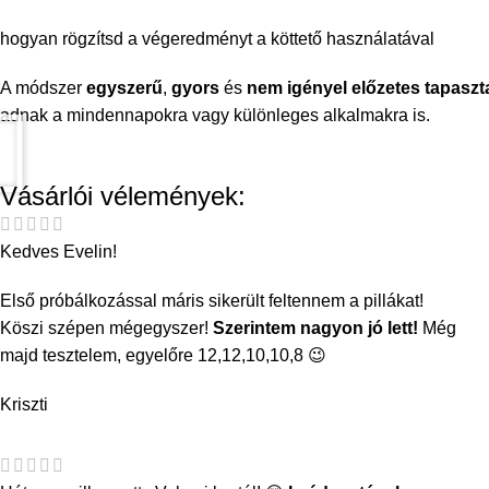
hogyan rögzítsd a végeredményt a köttető használatával
A módszer
egyszerű
,
gyors
és
nem igényel előzetes tapaszta
adnak a mindennapokra vagy különleges alkalmakra is.
Vásárlói vélemények:
Kedves Evelin!
Első próbálkozással máris sikerült feltennem a pillákat!
Köszi szépen mégegyszer!
Szerintem nagyon jó lett!
Még
majd tesztelem, egyelőre 12,12,10,10,8 😉
Kriszti