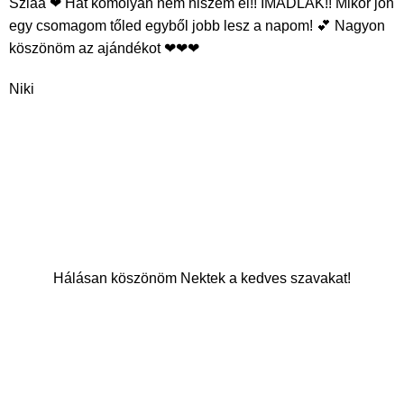
Sziaa ❤ Hát komolyan nem hiszem el!! IMÁDLAK!! Mikor jön
egy csomagom tőled egyből jobb lesz a napom! 💕 Nagyon
köszönöm az ajándékot ❤❤❤
Niki
Hálásan köszönöm Nektek a kedves szavakat!