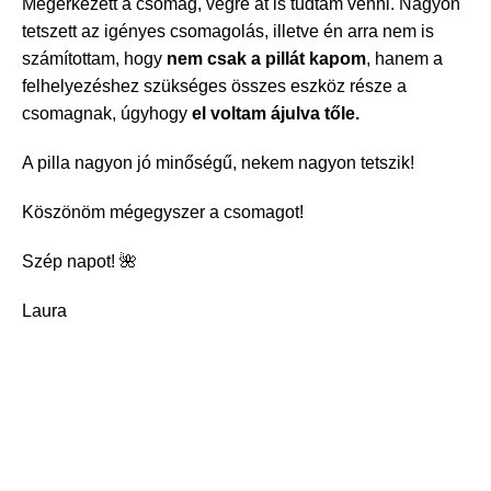
Megérkezett a csomag, végre át is tudtam venni. Nagyon
tetszett az igényes csomagolás, illetve én arra nem is
számítottam, hogy
nem csak a pillát kapom
, hanem a
felhelyezéshez szükséges összes eszköz része a
csomagnak, úgyhogy
el voltam ájulva tőle.
A pilla nagyon jó minőségű, nekem nagyon tetszik!
Köszönöm mégegyszer a csomagot!
Szép napot! 🌺
Laura