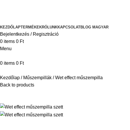
KEZDŐLAP
TERMÉKEK
RÓLUNK
KAPCSOLAT
BLOG
MAGYAR
Bejelentkezés / Regisztráció
0
items
0
Ft
Menu
0
items
0
Ft
Kezdőlap
Műszempillák
Wet effect műszempilla
Back to products