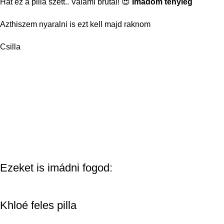
Hát ez a pilla szett.. Valami brutál! 😍
Imádom tényleg
Azthiszem nyaralni is ezt kell majd raknom
Csilla
Ezeket is imádni fogod:
Khloé feles pilla