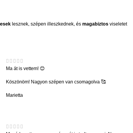
esek
lesznek, szépen illeszkednek, és
magabiztos
viseletet
Ma át is vettem! 😊
Köszönöm! Nagyon szépen van csomagolva 🥰
Marietta