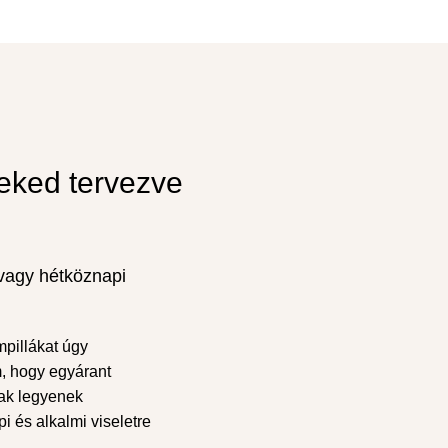
eked tervezve
vagy hétköznapi
pillákat úgy
, hogy egyárant
ak legyenek
i és alkalmi viseletre