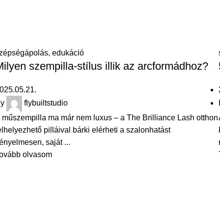
zépségápolás, edukáció
ilyen szempilla-stílus illik az arcformádhoz?
025.05.21.
y
flybuiltstudio
 műszempilla ma már nem luxus – a The Brilliance Lash otthon
elhelyezhető pilláival bárki elérheti a szalonhatást
ényelmesen, saját ...
ovább olvasom