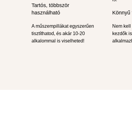
Tartós, többször
használható
Könnyű 
A műszempillákat egyszerűen
Nem kell 
tisztíthatod, és akár 10-20
kezdők i
alkalommal is viselheted!
alkalmazh