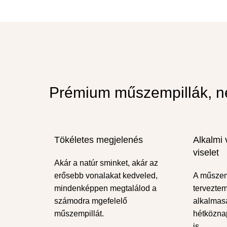
Prémium műszempillák, n
Tökéletes megjelenés
Alkalmi 
viselet
Akár a natúr sminket, akár az
erősebb vonalakat kedveled,
A műszem
mindenképpen megtalálod a
terveztem
számodra mgefelelő
alkalmas
műszempillát.
hétköznap
is.