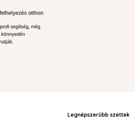
felhelyezés otthon
profi segítség, még
s könnyedén
atják.
Legnépszerűbb szettek
Wet effect