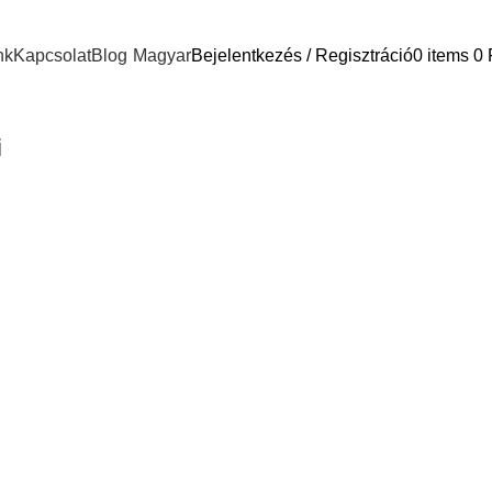
nk
Kapcsolat
Blog
Magyar
Bejelentkezés / Regisztráció
0
items
0
i