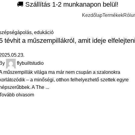
🚚 Szállítás 1-2 munkanapon belül!
Kezdőlap
Termékek
Rólu
szépségápolás, edukáció
5 tévhit a műszempillákról, amit ideje elfelejten
2025.05.23.
By
flybuiltstudio
A műszempillák világa ma már nem csupán a szalonokra
korlátozódik – a minőségi, otthon felhelyezhető szettek egyre
népszerűbbek. A The ...
Tovább olvasom