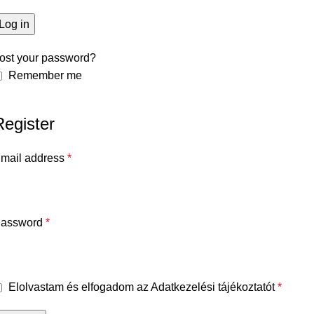
Log in
ost your password?
Remember me
Register
mail address
*
assword
*
Elolvastam és elfogadom az Adatkezelési tájékoztatót
*