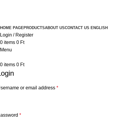
HOME PAGE
PRODUCTS
ABOUT US
CONTACT US
ENGLISH
Login / Register
0
items
0
Ft
Menu
0
items
0
Ft
Login
sername or email address
*
assword
*