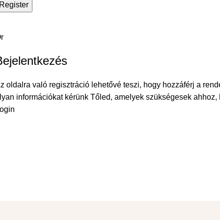
Register
r
Bejelentkezés
z oldalra való regisztráció lehetővé teszi, hogy hozzáférj a ren
lyan információkat kérünk Tőled, amelyek szükségesek ahhoz, 
ogin