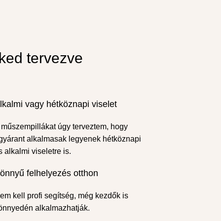
ked tervezve
lkalmi vagy hétköznapi viselet
 műszempillákat úgy terveztem, hogy
gyárant alkalmasak legyenek hétköznapi
s alkalmi viseletre is.
önnyű felhelyezés otthon
em kell profi segítség, még kezdők is
önnyedén alkalmazhatják.