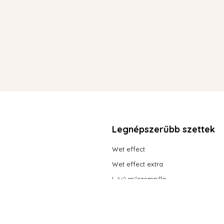
Legnépszerűbb szettek
Wet effect
Wet effect extra
L ívű műszempilla
2025 Powered by Flybuilt