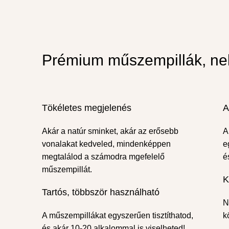
Prémium műszempillák, ne
Tökéletes megjelenés
A
Akár a natúr sminket, akár az erősebb
A
vonalakat kedveled, mindenképpen
e
megtalálod a számodra mgefelelő
é
műszempillát.
K
Tartós, többször használható
N
A műszempillákat egyszerűen tisztíthatod,
k
és akár 10-20 alkalommal is viselheted!